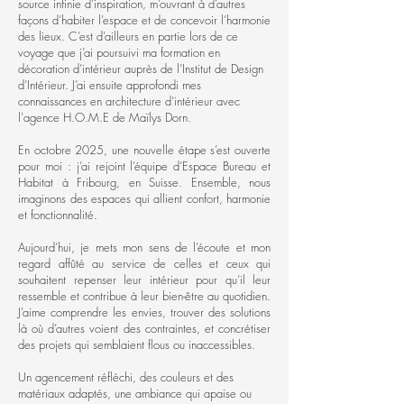
source infinie d’inspiration, m’ouvrant à d’autres
façons d’habiter l’espace et de concevoir l’harmonie
des lieux. C’est d’ailleurs en partie lors de ce
voyage que j’ai poursuivi ma formation en
décoration d’intérieur auprès de l’Institut de Design
d’Intérieur. J’ai ensuite approfondi mes
connaissances en architecture d’intérieur avec
l'agence H.O.M.E de Maïlys Dorn.
En octobre 2025, une nouvelle étape s’est ouverte
pour moi : j’ai rejoint l’équipe d’Espace Bureau et
Habitat à Fribourg, en Suisse. Ensemble, nous
imaginons des espaces qui allient confort, harmonie
et fonctionnalité.
Aujourd’hui, je mets mon sens de l’écoute et mon
regard affûté au service de celles et ceux qui
souhaitent repenser leur intérieur pour qu’il leur
ressemble et contribue à leur bien-être au quotidien.
J’aime comprendre les envies, trouver des solutions
là où d’autres voient des contraintes, et concrétiser
des projets qui semblaient flous ou inaccessibles.
Un agencement réfléchi, des couleurs et des
matériaux adaptés, une ambiance qui apaise ou