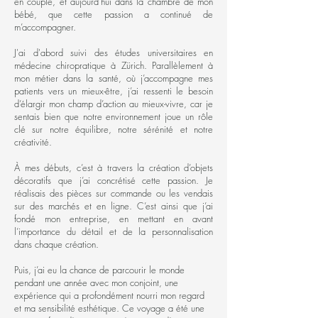
en couple, et aujourd’hui dans la chambre de mon
bébé, que cette passion a continué de
m’accompagner.
J'ai d'abord suivi des études universitaires en
médecine chiropratique à Zürich. Parallèlement à
mon métier dans la santé, où j’accompagne mes
patients vers un mieux-être, j’ai ressenti le besoin
d’élargir mon champ d’action au mieux-vivre, car je
sentais bien que notre environnement joue un rôle
clé sur notre équilibre, notre sérénité et notre
créativité.
À mes débuts, c’est à travers la création d’objets
décoratifs que j’ai concrétisé cette passion. Je
réalisais des pièces sur commande ou les vendais
sur des marchés et en ligne. C’est ainsi que j’ai
fondé mon entreprise, en mettant en avant
l’importance du détail et de la personnalisation
dans chaque création.
Puis, j’ai eu la chance de parcourir le monde
pendant une année avec mon conjoint, une
expérience qui a profondément nourri mon regard
et ma sensibilité esthétique. Ce voyage a été une