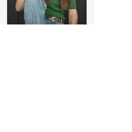
​​Si vous avez une idée, une envie ou un besoin sans
savoir par où commencer, je suis là pour vous
guider et donner vie à votre projet.
Au plaisir de faire votre connaissance !
Laura
Lien vers mon portfolio