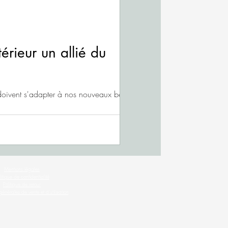
rieur un allié du
t doivent s'adapter à nos nouveaux besoins
Mentions légales
litique de confidentialité
Politique de retour
énérales de vente et d'utilisation