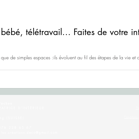
bé, télétravail… Faites de votre inté
 que de simples espaces :ils évoluent au fil des étapes de la vie e
Pochon
Po
ATRICE D'INTÉRIEUR
Conditions g
rg (SUISSE)
 076 228 65 67
:
lou.creations.deco@gmail.com