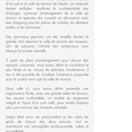
d'accueil et la salle de réunion de l'étude. Les objectifs
étaient multiples: améliorer la confidentialité des
échanges, optimiser l’aménagement de la salle de
réunion et apporter des conseils en décoration avec
liste shopping pour les pièces de mobilier, les éléments
textiles et les luminaires.
Des panneaux japonais ont été installés devant la
grande vitre séparant la salle de réunion des bureaux,
afin de préserver l’intimité des rendez-vous sans
bloquer la lumière naturelle.
À partir de plans d'aménagement pour chacun des
espaces concernés, nous avons défini la circulation la
plus fluide et au moyen de planches d'ambiance, il
leur a été possible de visualiser l'ambiance proposée
pour le couloir ainsi que la salle de réunion.
Dans celle ci, nous avons défini ensemble une
organisation fluide, avec une grande table de réunion,
des assises confortables, un meuble de rangement
intégré et l’ajout d’un coin café, pour rendre l’espace
plus convivial lors des moments informels.
L’enjeu était aussi de personnaliser le lieu selon les
goûts de chacun des deux avocats, tout en
maintenant une atmosphère professionnelle, sobre et
accueillante.