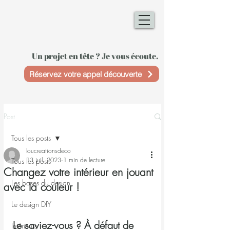
Un projet en tête ? Je vous écoute.
Réservez votre appel découverte
Post
Tous les posts
loucreationsdeco
13 juil. 2023
1 min de lecture
Tous les posts
Changez votre intérieur en jouant
Les bases du design
avec la couleur !
Le design DIY
Le saviez-vous ? À défaut de 
Intérieurs